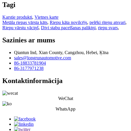
Tagi
Karstie produkti
,
Vietnes karte
Metāla riepas vārsta kāts
,
Riepu kāta novilcējs
,
pelēki riteņu atsvari
,
Riepu vārstu vāciņš
,
Divi stabu pacelšanas paliktņi
,
riepu svars
,
Sazinies ar mums
Qiantun Ind, Xian County, Cangzhou, Hebei, Ķīna
sales@longrunautomotive.com
86-18833781904
86-3177971238
Kontaktinformācija
WeChat
WhatsApp