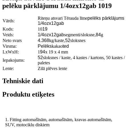
pelēku pārklājumu 1/4ozx12gab 1019
Riteņu atsvari Tērauda līme
pelēks pārklājums
Vārds:
1/4ozx12gab
Kods:
10
19
Veids:
1/4ozx12gab
segmenti/sloksne,
84
g
Neto svars
4.368
kg/kaste,
52
sloksnes
Virsma:
Pelēks
kakao
ted
LxWxH:
1
94
x 19 x 4 mm
52
sloksnes / kaste, 4 kastes / kartons, 50 kastes /
Iepakojums:
paletes
Lente:
Zilā plēves lente
Tehniskie dati
Produktu etiķetes
1. Fitting automašīnām, automašīnām, kravas automašīnām,
SUV, motociklu diskiem