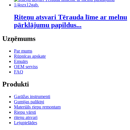
Riteņu atsvari Tērauda līme ar melnu
pārklājumu papildus...
Uzņēmums
Par mums
Rūpnīcas apskate
Emuārs
OEM serviss
FAQ
Produkti
Garāžas instrumenti
Gumijas paliktņi
Materiāls riepu remontam
Riepu vārsti
riteņu atsvari
Lejupielādes