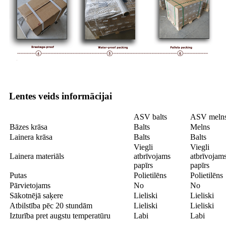
Lentes veids informācijai
ASV balts
ASV meln
Bāzes krāsa
Balts
Melns
Lainera krāsa
Balts
Balts
Viegli
Viegli
Lainera materiāls
atbrīvojams
atbrīvojam
papīrs
papīrs
Putas
Polietilēns
Polietilēns
Pārvietojams
No
No
Sākotnējā saķere
Lieliski
Lieliski
Atbilstība pēc 20 stundām
Lieliski
Lieliski
Izturība pret augstu temperatūru
Labi
Labi