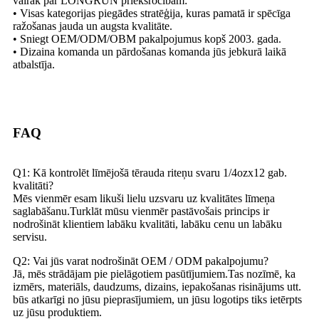
vairāk par LONGRUN priekšrocībām:
• Visas kategorijas piegādes stratēģija, kuras pamatā ir spēcīga
ražošanas jauda un augsta kvalitāte.
• Sniegt OEM/ODM/OBM pakalpojumus kopš 2003. gada.​​​​​​​
• Dizaina komanda un pārdošanas komanda jūs jebkurā laikā
atbalstīja.
FAQ
Q1: Kā kontrolēt līmējošā tērauda riteņu svaru 1/4ozx12 gab.
kvalitāti?
Mēs vienmēr esam likuši lielu uzsvaru uz kvalitātes līmeņa
saglabāšanu.Turklāt mūsu vienmēr pastāvošais princips ir
nodrošināt klientiem labāku kvalitāti, labāku cenu un labāku
servisu.
Q2: Vai jūs varat nodrošināt OEM / ODM pakalpojumu?
Jā, mēs strādājam pie pielāgotiem pasūtījumiem.Tas nozīmē, ka
izmērs, materiāls, daudzums, dizains, iepakošanas risinājums utt.
būs atkarīgi no jūsu pieprasījumiem, un jūsu logotips tiks ietērpts
uz jūsu produktiem.