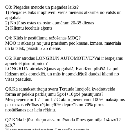
Q3: Piegādes metode un piegādes laiks?
1) Piegādes laiks ir aptuveni viens mēnesis atkarībā no valsts un
apgabala.
2) No jūras ostas uz ostu: apmēram 20-35 dienas
3) Klientu ieceltais aģents
Q4: Kāds ir pasūtījuma ražošanas MOQ?
MOQ ir atkarīgs no jūsu prasībām pēc krāsas, izmēra, materiāla
un tā tālāk, parasti 5-25 dienas
Q5: Kur atrodas LONGRUN AUTOMOTIVE?Vai ir iespējams
apmeklēt jūsu rūpnīcu?
LONGRUN atrodas Sjaņas apgabalā, Kandžou pilsētā.Laipni
lūdzam mūs apmeklēt, un mūs ir apmeklējuši daudzi klienti no
visas pasaules.
Q6.Kā samaksāt riteņu svaru Tērauda līmējošā kvadrātveida
forma ar pelēku pārklājumu 5gx4+10gx4 pasūtījumā?
Mēs pieņemam T / T un L / C abi ir pieņemami 100% maksājums
par mazas vērtības rēķinu;30% depozīts un 70% pirms
nosūtīšanas par lielu rēķinu.
Q7.Kāda ir jūsu riteņu atsvaru tērauda līmes garantija 1/4ozx12
gab.?