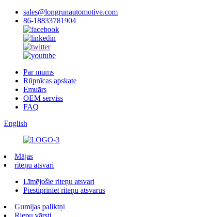
sales@longrunautomotive.com
86-18833781904
Par mums
Rūpnīcas apskate
Emuārs
OEM serviss
FAQ
English
Mājas
riteņu atsvari
Līmējošie riteņu atsvari
Piestipriniet riteņu atsvarus
Gumijas paliktņi
Riepu vārsti