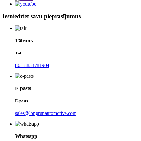
Iesniedziet savu pieprasījumu
x
Tālrunis
Tālr
86-18833781904
E-pasts
E-pasts
sales@longrunautomotive.com
Whatsapp