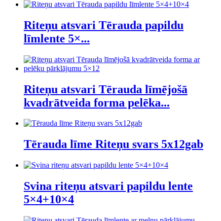
Riteņu atsvari Tērauda papildu
līmlente 5×...
Riteņu atsvari Tērauda līmējošā
kvadrātveida forma pelēka...
Tērauda līme Riteņu svars 5x12gab
Svina riteņu atsvari papildu lente
5×4+10×4