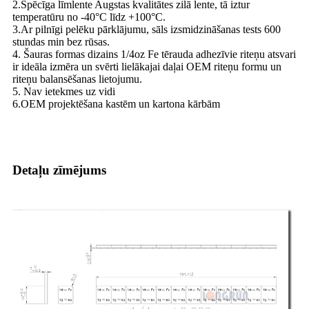
2.Spēcīga līmlente Augstas kvalitātes zilā lente, tā iztur
temperatūru no -40°C līdz +100°C.
3.Ar pilnīgi pelēku pārklājumu, sāls izsmidzināšanas tests 600
stundas min bez rūsas.
4. Šauras formas dizains 1/4oz Fe tērauda adhezīvie riteņu atsvari
ir ideāla izmēra un svērti lielākajai daļai OEM riteņu formu un
riteņu balansēšanas lietojumu.
5. Nav ietekmes uz vidi
6.OEM projektēšana kastēm un kartona kārbām
Detaļu zīmējums