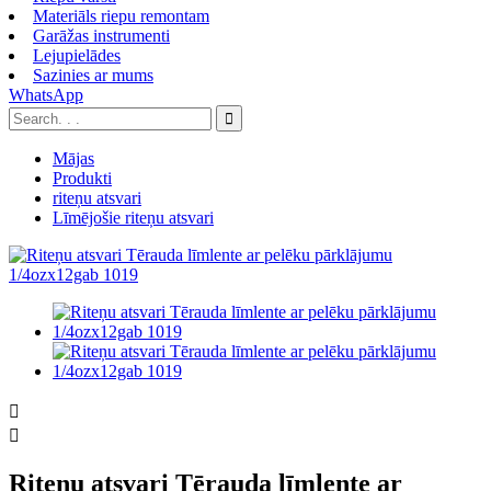
Materiāls riepu remontam
Garāžas instrumenti
Lejupielādes
Sazinies ar mums
WhatsApp
Mājas
Produkti
riteņu atsvari
Līmējošie riteņu atsvari


Riteņu atsvari Tērauda līmlente ar