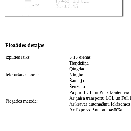
Piegādes detaļas
Izpildes laiks
5-15 dienas
Tiaņdzjiņa
Qingdao
Iekraušanas ports:
Ningbo
Šanhaja
Šenžena
Pa jūru LCL un Pilna konteinera
Ar gaisa transportu LCL un Full
Piegādes metode:
Ar kravas automašīnu Iekšzemes
Ar Express Paraugu pasūtīšanai