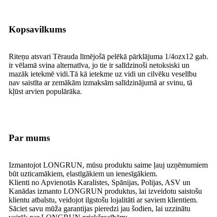
Kopsavilkums
Riteņu atsvari Tērauda līmējošā pelēkā pārklājuma 1/4ozx12 gab.
ir vēlamā svina alternatīva, jo tie ir salīdzinoši netoksiski un
mazāk ietekmē vidi.Tā kā ietekme uz vidi un cilvēku veselību
nav saistīta ar zemākām izmaksām salīdzinājumā ar svinu, tā
kļūst arvien populārāka.
Par mums
Izmantojot LONGRUN, mūsu produktu saime ļauj uzņēmumiem
būt uzticamākiem, elastīgākiem un ienesīgākiem.
Klienti no Apvienotās Karalistes, Spānijas, Polijas, ASV un
Kanādas izmanto LONGRUN produktus, lai izveidotu saistošu
klientu atbalstu, veidojot ilgstošu lojalitāti ar saviem klientiem.
Sāciet savu mūža garantijas pieredzi jau šodien, lai uzzinātu